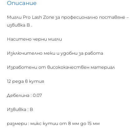
Описание
Мигли Pro Lash Zone за професионално поставяне –
извивка B .
Наситено черни мигли
Изключително меки и удобни за работа
Изработени от висококачествен материал
12 реда в кутия
Дебелина : 0.07
Извивка : B
размери : микс кутии от 8 мм до 15 мм