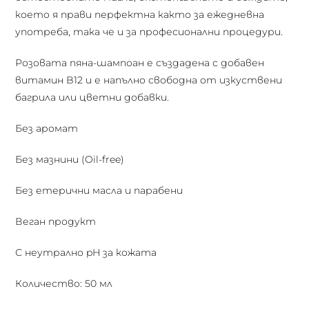
което я прави перфектна както за ежедневна
употреба, така че и за професионални процедури.
Розовата пяна-шампоан е създадена с добавен
витамин B12 и е напълно свободна от изкуствени
багрила или цветни добавки.
Без аромат
Без мазнини (Oil-free)
Без етерични масла и парабени
Веган продукт
С неутрално pH за кожата
Количество: 50 мл