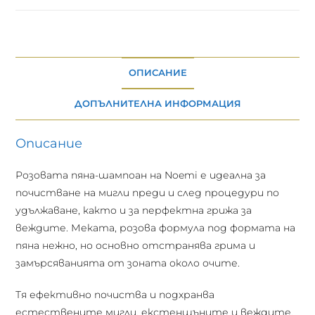
ОПИСАНИЕ
ДОПЪЛНИТЕЛНА ИНФОРМАЦИЯ
Описание
Розовата пяна-шампоан на Noemi е идеална за
почистване на мигли преди и след процедури по
удължаване, както и за перфектна грижа за
веждите. Меката, розова формула под формата на
пяна нежно, но основно отстранява грима и
замърсяванията от зоната около очите.
Тя ефективно почиства и подхранва
естествените мигли, екстеншъните и веждите,