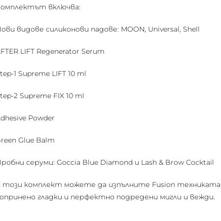
Комплектът включва:
ови видове силиконови падове: MOON, Universal, Shell
FTER LIFT Regenerator Serum
tep-1 Supreme LIFT 10 ml
tep-2 Supreme FIX 10 ml
dhesive Powder
reen Glue Balm
робни серуми: Goccia Blue Diamond и Lash & Brow Cocktail
 този комплект можете да изпълните Fusion техниката в
опринено гладки и перфектно подредени мигли и вежди.