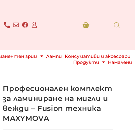
рманентен грим
Лампи
Консумативи и аксесоари
Продукти
Намалени
Професионален комплект
за ламиниране на мигли и
вежди – Fusion техника
MAXYMOVA