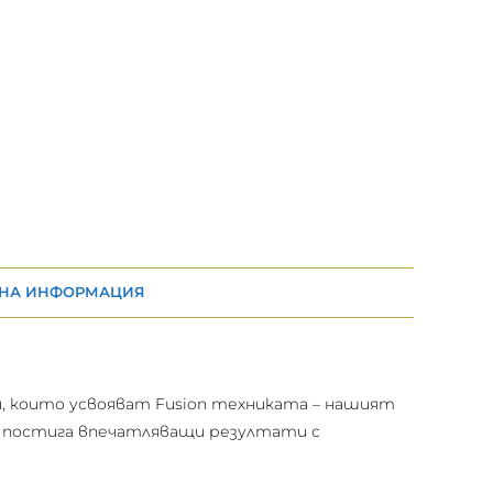
НА ИНФОРМАЦИЯ
и, които усвояват Fusion техниката – нашият
о постига впечатляващи резултати с