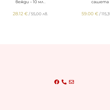
вежди – 10 мл .
сашета
28.12
€
59.00
€
/ 55,00 лв.
/ 115,