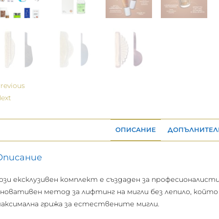
revious
ext
ОПИСАНИЕ
ДОПЪЛНИТЕЛ
Описание
ози ексклузивен комплект е създаден за професионалист
новативен метод за лифтинг на мигли без лепило, койт
аксимална грижа за естествените мигли.