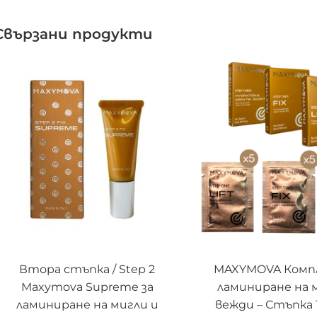
Свързани продукти
ДОБАВЯНЕ В КОЛИЧКАТА
ДОБАВЯНЕ В КОЛ
Втора стъпка / Step 2
MAXYMOVA Комп
Maxymova Supreme за
ламиниране на 
ламиниране на мигли и
вежди – Стъпка 1,