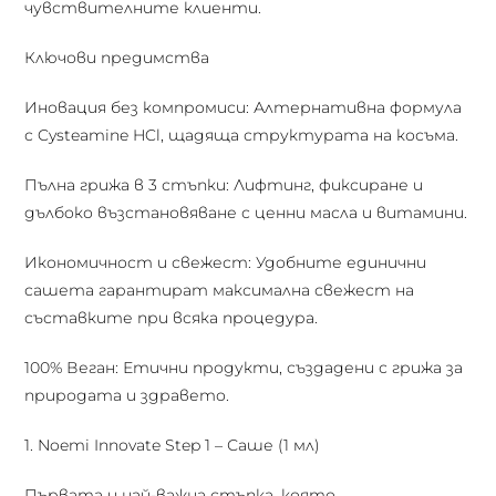
чувствителните клиенти.
Ключови предимства
Иновация без компромиси: Алтернативна формула
с Cysteamine HCl, щадяща структурата на косъма.
Пълна грижа в 3 стъпки: Лифтинг, фиксиране и
дълбоко възстановяване с ценни масла и витамини.
Икономичност и свежест: Удобните единични
сашета гарантират максимална свежест на
съставките при всяка процедура.
100% Веган: Етични продукти, създадени с грижа за
природата и здравето.
1. Noemi Innovate Step 1 – Саше (1 мл)
Първата и най-важна стъпка, която