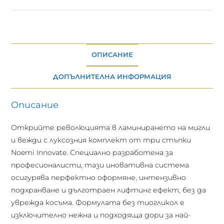
ОПИСАНИЕ
ДОПЪЛНИТЕЛНА ИНФОРМАЦИЯ
Описание
Открийте революцията в ламинирането на мигли
и вежди с луксозния комплект от три стъпки
Noemi Innovate. Специално разработена за
професионалисти, тази иновативна система
осигурява перфектно оформяне, интензивно
подхранване и дълготраен лифтинг ефект, без да
уврежда косъма. Формулата без тиогликол е
изключително нежна и подходяща дори за най-