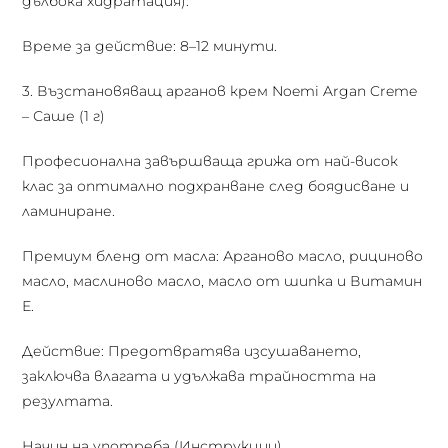
дълбока хидратация).
Време за действие: 8–12 минути.
3. Възстановяващ арганов крем Noemi Argan Creme
– Саше (1 г)
Професионална завършваща грижа от най-висок
клас за оптимално подхранване след боядисване и
ламиниране.
Премиум бленд от масла: Арганово масло, рициново
масло, маслиново масло, масло от шипка и Витамин
Е.
Действие: Предотвратява изсушаването,
заключва влагата и удължава трайността на
резултата.
Начин на употреба (Инструкции)