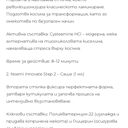
революционизира класическото ламиниране.
Подготвя косъма за трансформация, като го
омекотява по безопасен начин.
Активна съставка: Cysteamine HCl – модерна, мека
алтернатива на тиогликоловата киселина,
намаляваща стреса върху косъма.
Време за действие: 8–12 минути.
2. Noemi Innovate Step 2 – Саше (1 мл)
Втората стъпка фиксира перфектната форма,
затваря кутикулата и започва процеса на
интензивно възстановяване.
Ключови съставки: Поликватерниум-22 (изглажда и
придава копринена мекота) и Глицерин (осигурява