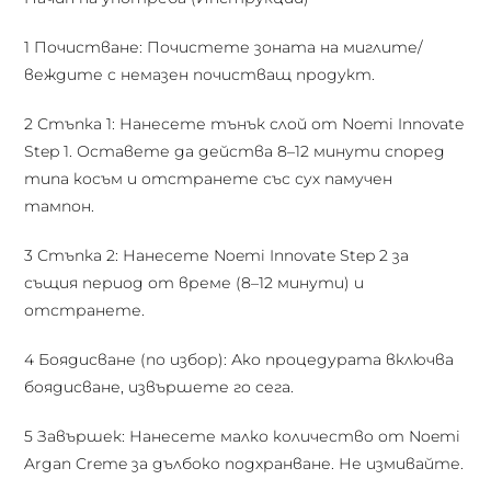
1 Почистване: Почистете зоната на миглите/
веждите с немазен почистващ продукт.
2 Стъпка 1: Нанесете тънък слой от Noemi Innovate
Step 1. Оставете да действа 8–12 минути според
типа косъм и отстранете със сух памучен
тампон.
3 Стъпка 2: Нанесете Noemi Innovate Step 2 за
същия период от време (8–12 минути) и
отстранете.
4 Боядисване (по избор): Ако процедурата включва
боядисване, извършете го сега.
5 Завършек: Нанесете малко количество от Noemi
Argan Creme за дълбоко подхранване. Не измивайте.