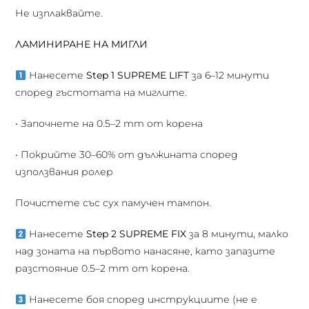
Не изплаквайте.
ЛАМИНИРАНЕ НА МИГЛИ
Нанесете
Step 1 SUPREME LIFT
за 6–12 минути
според гъстотата на миглите.
• Започнете на 0.5–2 mm от корена
• Покрийте 30–60% от дължината според
използвания ролер
Почистете със сух памучен тампон.
Нанесете
Step 2 SUPREME FIX
за 8 минути, малко
над зоната на първото нанасяне, като запазите
разстояние 0.5–2 mm от корена.
Нанесете боя според инструкциите (не е