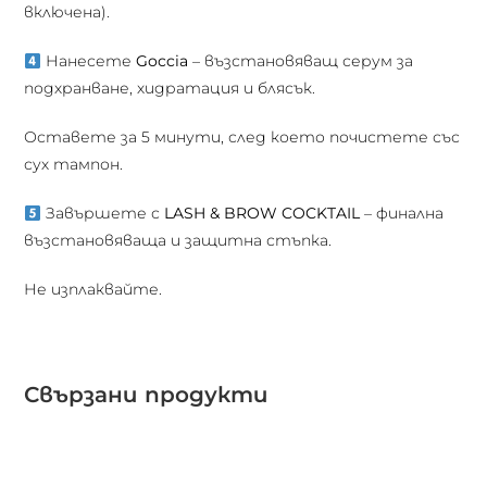
включена).
Нанесете
Goccia
– възстановяващ серум за
подхранване, хидратация и блясък.
Оставете за 5 минути, след което почистете със
сух тампон.
Завършете с
LASH & BROW COCKTAIL
– финална
възстановяваща и защитна стъпка.
Не изплаквайте.
Свързани продукти