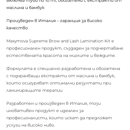
Включва туби по 10 ml, обогатени с екстракти от
маслина и бамбук
Произведен в Италия – гаранция за високо
качество
Maxymova Supreme Brow and Lash Lamination Kit е
професионален продукт, създаден за подчертаване
естествената красота на миглите и веждите.
Формулата е специално разработена и обогатена
с подхранващи екстракти от маслина и бамбук,
които осигуряват оптимални резултати при
ламиниращите терапии.
Разработен и произведен в Италия, този
иновативен продукт е идеален за
професионалисти, които искат да предложат
услуги на високо ниво.