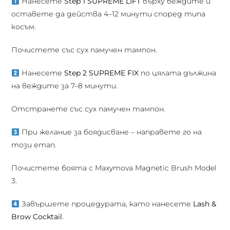
Нанесете
Step 1 SUPREME LIFT
върху веждите и
оставете да действа 4–12 минути според типа
косъм.
Почистете със сух памучен тампон.
Нанесете
Step 2 SUPREME FIX
по цялата дължина
на веждите за 7–8 минути.
Отстранете със сух памучен тампон.
При желание за боядисване – направете го на
този етап.
Почистете боята с Maxymova Magnetic Brush Model
3.
Завършете процедурата, като нанесете
Lash &
Brow Cocktail
.